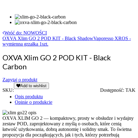
Wróć do: NOWOŚCI
OXVA Xlim GO 2 POD KIT - Black Shadow
Vaporesso XROS -
wymienna grzałka 1szt.
OXVA Xlim GO 2 POD KIT - Black
Carbon
Zapytaj o produkt
Add to wishlist
SKU:
Dostępność:
TAK
Opis produktu
Opinie o produkcie
OXVA XLIM GO 2 — kompaktowy, prosty w obsłudze i wydajny
zestaw POD, zaprojektowany z myślą o osobach, które cenią
łatwość użytkowania, dobrą autonomię i solidny smak. To świetna
propozycja dla początkujących, jak i tych, którzy potrzebują