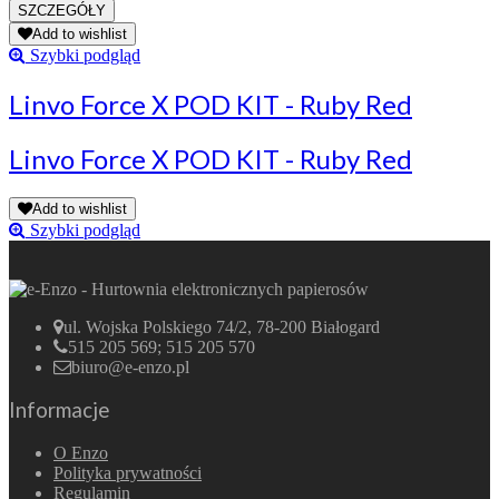
Add to wishlist
Szybki podgląd
Linvo Force X POD KIT - Ruby Red
Linvo Force X POD KIT - Ruby Red
Add to wishlist
Szybki podgląd
ul. Wojska Polskiego 74/2, 78-200 Białogard
515 205 569; 515 205 570
biuro@e-enzo.pl
Informacje
O Enzo
Polityka prywatności
Regulamin