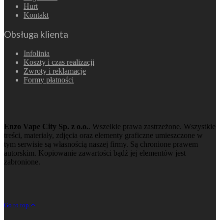
Hurt
Kontakt
Obsługa klienta
Infolinia
Koszty i czas realizacji
Zwroty i reklamacje
Formy płatności
Enzo Vape City Sp. z o.o.
. Wszelkie prawa zastrzeżone. Wszystkie
treści, materiały, zdjęcia oraz elementy graficzne umieszczone w
tym serwisie są własnością naszej firmy. Są chronione prawem
autorskim. Kopiowanie zawartości bądź jej elementów jest
zabronione.
Go to top