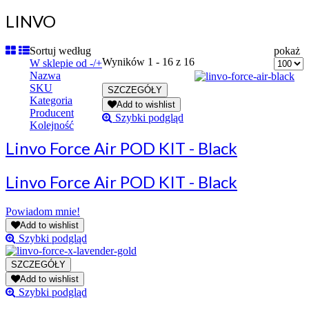
LINVO
Sortuj według
pokaż
Wyników 1 - 16 z 16
W sklepie od -/+
Nazwa
SKU
Kategoria
Add to wishlist
Producent
Szybki podgląd
Kolejność
Linvo Force Air POD KIT - Black
Linvo Force Air POD KIT - Black
Powiadom mnie!
Add to wishlist
Szybki podgląd
Add to wishlist
Szybki podgląd