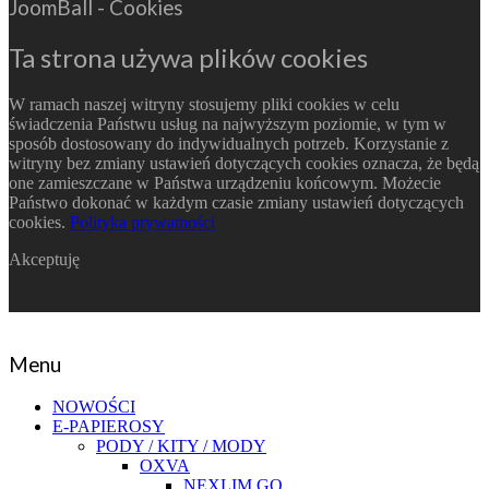
JoomBall - Cookies
Ta strona używa plików cookies
W ramach naszej witryny stosujemy pliki cookies w celu
świadczenia Państwu usług na najwyższym poziomie, w tym w
sposób dostosowany do indywidualnych potrzeb. Korzystanie z
witryny bez zmiany ustawień dotyczących cookies oznacza, że będą
one zamieszczane w Państwa urządzeniu końcowym. Możecie
Państwo dokonać w każdym czasie zmiany ustawień dotyczących
cookies.
Polityka prywatności
Akceptuję
Menu
NOWOŚCI
E-PAPIEROSY
PODY / KITY / MODY
OXVA
NEXLIM GO