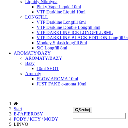
Liquidy Nikotyna
Pinky Vape Liquid 10ml
VTP Darkline Liquid 10ml
LONGFILL
VTP Darkline Longfill 6ml
VTP Darkline Double Longfill 8ml
VTP DARKLINE ICE LONGFILL 8ML
VTP DARKLINE BLACK EDITION Longfill 9
Monkey Splash longfill 8ml
SiC Longfill 8ml
AROMATY/BAZY
AROMATY/BAZY
Bazy
10ml SHOT
Aromaty
FLOW AROMA 10ml
JUST FAKE e-aroma 10ml
Start
Szukaj
E-PAPIEROSY
PODY / KITY / MODY
LINVO