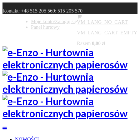
Kontakt:
+48 515 205 569; 515 205 570
Moje konto/Zaloguj się
VM_LANG_NO_CART
Panel hurtowy
VM_LANG_CART_EMPTY
Razem
0,00 zł
NOWOŚCI