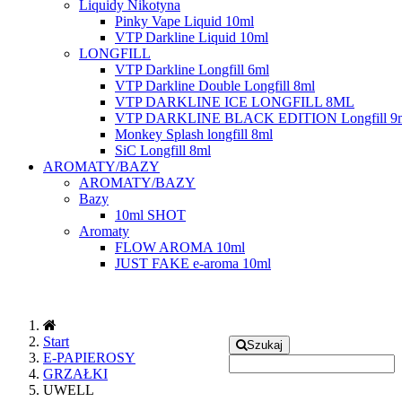
Liquidy Nikotyna
Pinky Vape Liquid 10ml
VTP Darkline Liquid 10ml
LONGFILL
VTP Darkline Longfill 6ml
VTP Darkline Double Longfill 8ml
VTP DARKLINE ICE LONGFILL 8ML
VTP DARKLINE BLACK EDITION Longfill 9
Monkey Splash longfill 8ml
SiC Longfill 8ml
AROMATY/BAZY
AROMATY/BAZY
Bazy
10ml SHOT
Aromaty
FLOW AROMA 10ml
JUST FAKE e-aroma 10ml
Start
Szukaj
E-PAPIEROSY
GRZAŁKI
UWELL