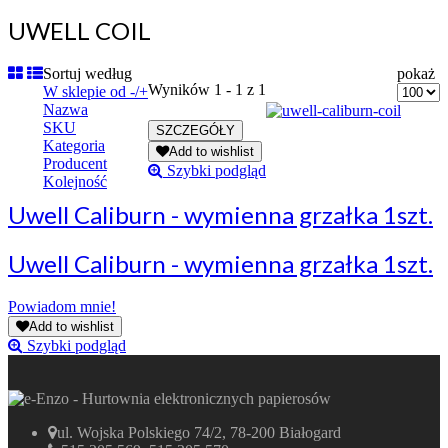
UWELL COIL
Sortuj według
pokaż
Wyników 1 - 1 z 1
W sklepie od -/+
Nazwa
SKU
Kategoria
Add to wishlist
Producent
Szybki podgląd
Kolejność
Uwell Caliburn - wymienna grzałka 1szt.
Uwell Caliburn - wymienna grzałka 1szt.
Powiadom mnie!
Add to wishlist
Szybki podgląd
ul. Wojska Polskiego 74/2, 78-200 Białogard