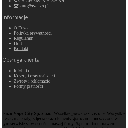
515 205 569; 515 205 570
biuro@e-enzo.pl
Informacje
O Enzo
Polityka prywatności
Regulamin
Hurt
Kontakt
Obsługa klienta
Infolinia
Koszty i czas realizacji
Zwroty i reklamacje
Formy płatności
Enzo Vape City Sp. z o.o.
. Wszelkie prawa zastrzeżone. Wszystkie
treści, materiały, zdjęcia oraz elementy graficzne umieszczone w
tym serwisie są własnością naszej firmy. Są chronione prawem