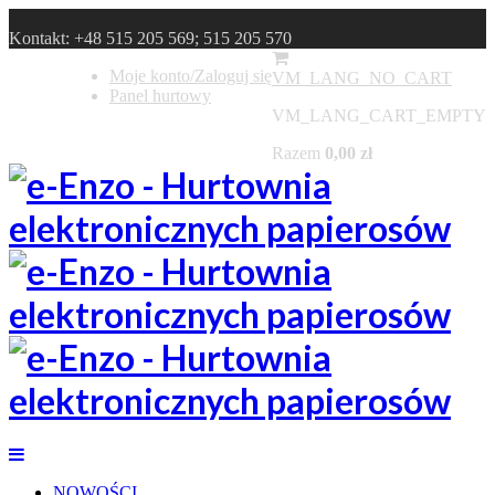
Kontakt:
+48 515 205 569; 515 205 570
Moje konto/Zaloguj się
VM_LANG_NO_CART
Panel hurtowy
VM_LANG_CART_EMPTY
Razem
0,00 zł
NOWOŚCI