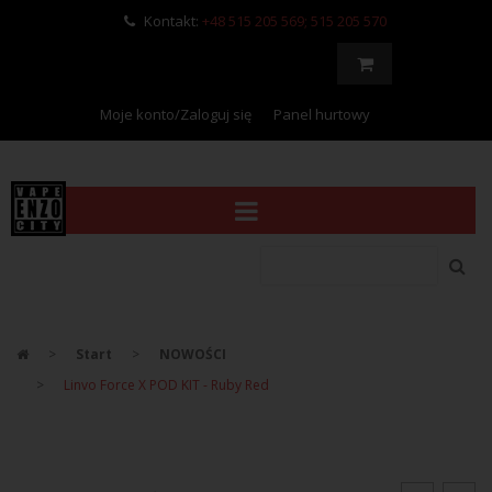
Kontakt:
+48 515 205 569; 515 205 570
Moje konto/Zaloguj się
Panel hurtowy
Start
NOWOŚCI
Linvo Force X POD KIT - Ruby Red