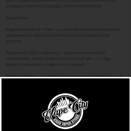
pod, z myślą o użytkownikach, którzy chcą połączyć mobilność i
prostotę z możliwością regulacji i kontrolą parametrów.
Specyfikacja
Regulowana moc (5–30 W) — pozwala dostosować intensywność
wapowania do własnych preferencji (bardziej łagodnie lub
mocniej).
Wyświetlacz OLED / dotykowy — zapewnia kontrolę nad
ustawieniami, stanem baterii, rezystancją grzałki — co daje
większą kontrolę niż w najprostszych podach.
Regulacja airflow — możliwość dostosowania stylu inhalacji — od
MTL do RDL.
Szybkie ładowanie USB‑C — wygodne i nowoczesne rozwiązanie
do codziennego użytkowania.
Magnetyczne mocowanie kartridża łatwa wymiana — wygoda przy
wymianie grzałek / kartridża.
Kompaktowy i lekki — przenośność — dzięki niewielkim rozmiarom