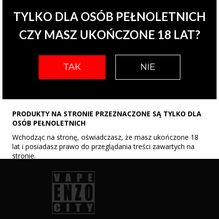
i ergonomii dobrze nadaje się jako urządzenie „do kieszeni”, na co
TYLKO DLA OSÓB PEŁNOLETNICH
dzień.
CZY MASZ UKOŃCZONE 18 LAT?
Zestaw zawiera:
- urządzenie FORCE X
TAK
NIE
- kartridż 0.6ohm
- kartridż 0.8ohm
- kabel USB-C
- instrukcję
PRODUKTY NA STRONIE PRZEZNACZONE SĄ TYLKO DLA
OSÓB PEŁNOLETNICH
Wchodząc na stronę, oświadczasz, że masz ukończone 18
lat i posiadasz prawo do przeglądania treści zawartych na
stronie.