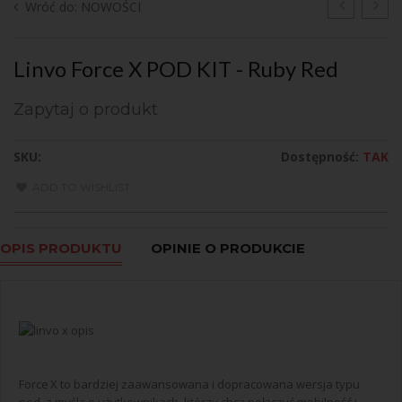
Wróć do: NOWOŚCI
Force
Xlim
X
GO
Linvo Force X POD KIT - Ruby Red
POD
POD
KIT
KIT
Zapytaj o produkt
-
-
Sky
Red
SKU:
Dostępność:
TAK
Blue
ADD TO WISHLIST
OPIS PRODUKTU
OPINIE O PRODUKCIE
Force X to bardziej zaawansowana i dopracowana wersja typu