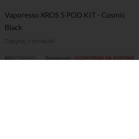
Vaporesso XROS 5 POD KIT - Cosmic
Black
Zapytaj o produkt
Powiadom
SKU:
Dostępność:
OCZEKIWANIE NA DOSTAWĘ
mnie!
ADD TO WISHLIST